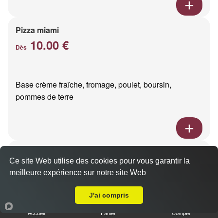
Pizza miami
10.00 €
Dès
Base crème fraîche, fromage, poulet, boursin,
pommes de terre
Pizza pacific
Ce site Web utilise des cookies pour vous garantir la
10.00 €
Dès
meilleure expérience sur notre site Web
A Emporter sur Reims Saint Remi
J'ai compris
Base crème fraîche, fromage, saumon fumé
Accueil
Panier
Compte