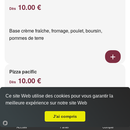
10.00 €
Dès
Base crème fraîche, fromage, poulet, boursin,
pommes de terre
Pizza pacific
10.00 €
Dès
Ce site Web utilise des cookies pour vous garantir la
meilleure expérience sur notre site Web
Base crème fraîche, fromage, saumon fumé
Livraison sur Reims Saint Remi
J'ai compris
Accueil
Panier
Compte