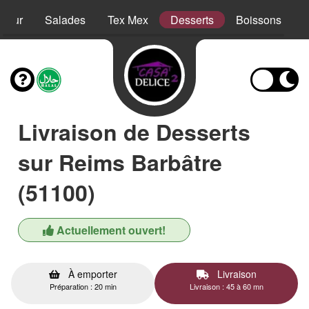
sieur
Salades
Tex Mex
Desserts
Boissons
Livraison de Desserts
sur Reims Barbâtre
(51100)
Actuellement ouvert!
À emporter
Livraison
Préparation : 20 min
Livraison : 45 à 60 mn