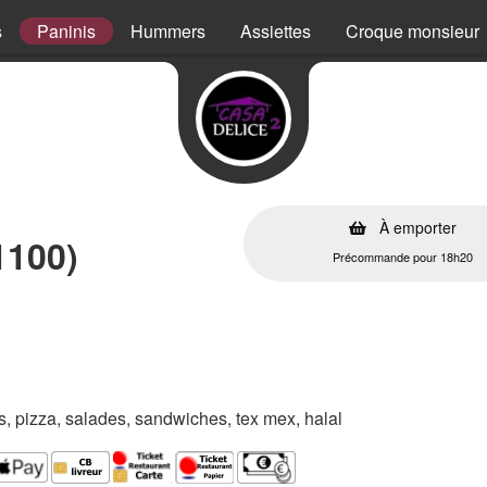
s
Paninis
Hummers
Assiettes
Croque monsieur
À emporter
1100)
Précommande pour 18h20
es, pizza, salades, sandwiches, tex mex, halal