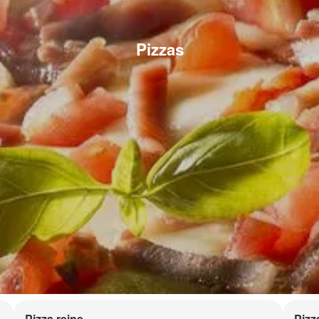
Pizzas
Pizza reine
Pizz