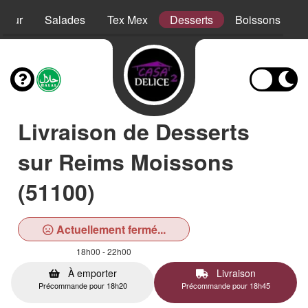
sieur
Salades
Tex Mex
Desserts
Boissons
Livraison de Desserts
sur Reims Moissons
(51100)
Actuellement fermé...
18h00 - 22h00
À emporter
Livraison
Précommande pour 18h20
Précommande pour 18h45