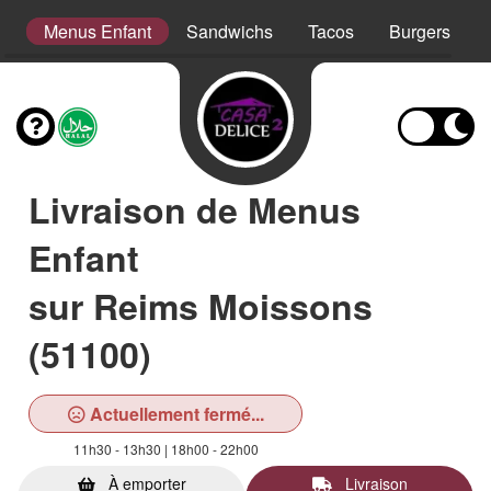
er
Menus Enfant
Sandwichs
Tacos
Burgers
Livraison de Menus
Enfant
sur Reims Moissons
(51100)
Actuellement fermé...
11h30 - 13h30 | 18h00 - 22h00
À emporter
Livraison