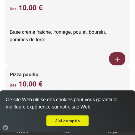
10.00 €
Dès
Base crème fraîche, fromage, poulet, boursin,
pommes de terre
Pizza pacific
10.00 €
Dès
Ce site Web utilise des cookies pour vous garantir la
meilleure expérience sur notre site Web
Base crème fraîche, fromage, saumon fumé
Livraison sur Reims Moissons
J'ai compris
Accueil
Panier
Compte