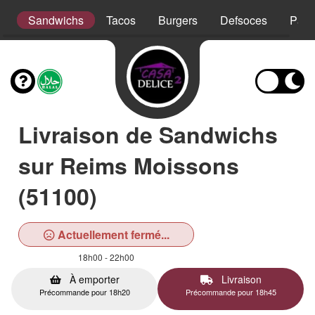
t
Sandwichs
Tacos
Burgers
Defsoces
Pani
Livraison de Sandwichs
sur Reims Moissons
(51100)
Actuellement fermé...
18h00 - 22h00
À emporter
Livraison
Précommande pour 18h20
Précommande pour 18h45