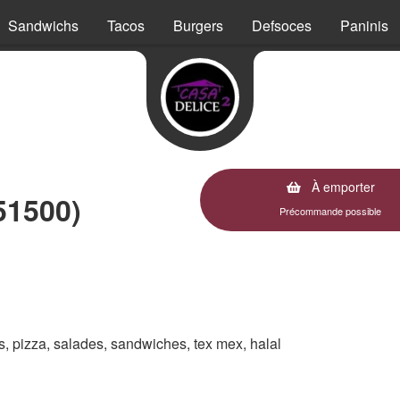
Sandwichs
Tacos
Burgers
Defsoces
Paninis
À emporter
51500)
Précommande possible
es, pizza, salades, sandwiches, tex mex, halal