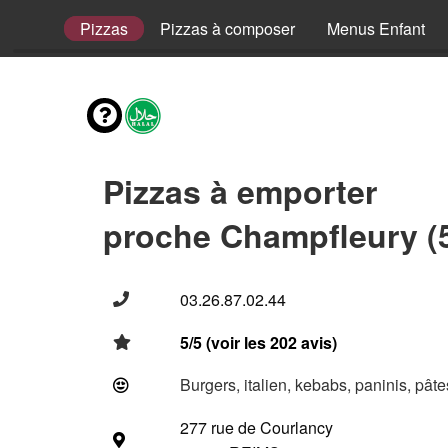
envies
Pizzas
Pizzas à composer
Menus Enfant
Pizzas à emporter
proche Champfleury (
03.26.87.02.44
5/5 (voir les 202 avis)
Burgers, italien, kebabs, paninis, pât
277 rue de Courlancy