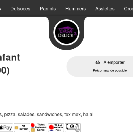
s
Defsoces
Paninis
Hummers
Assiettes
Cro
nfant
À emporter
00)
Précommande possible
es, pizza, salades, sandwiches, tex mex, halal