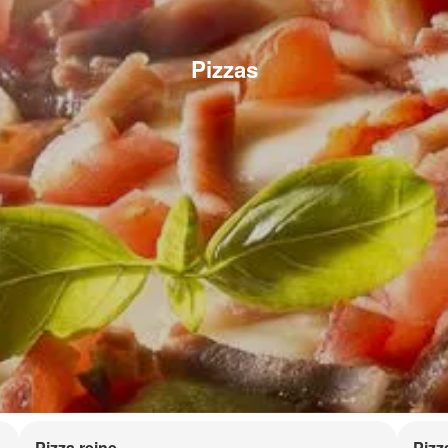
Pizzas
Pizza reine
Pizz