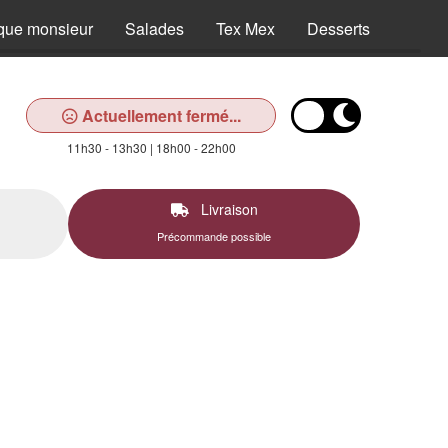
que monsieur
Salades
Tex Mex
Desserts
Boiss
Actuellement fermé...
11h30 - 13h30 | 18h00 - 22h00
Livraison
Précommande possible