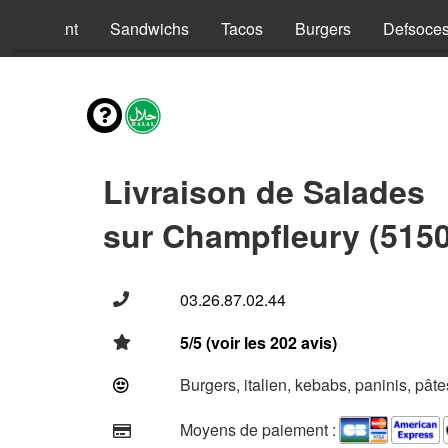
nus Enfant
Sandwichs
Tacos
Burgers
Defsoce
Livraison de Salades
sur Champfleury (515
03.26.87.02.44
5/5 (voir les 202 avis)
Burgers, italien, kebabs, paninis, pât
Moyens de paiement :