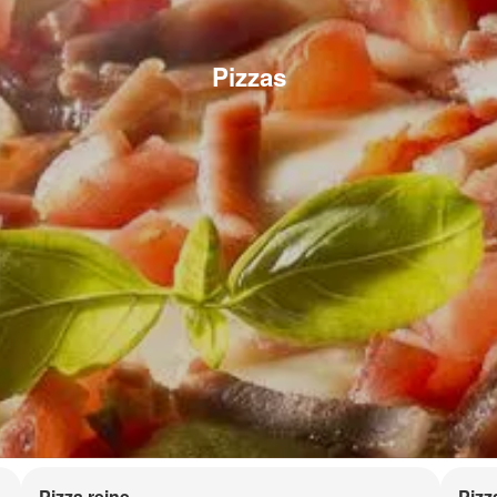
Pizzas
Pizza reine
Pizz