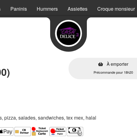
s
Paninis
Hummers
Assiettes
Croque monsieur
À emporter
00)
Précommande pour 18h20
es, pizza, salades, sandwiches, tex mex, halal