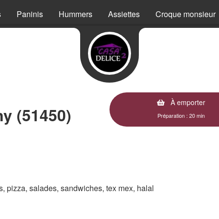
s
Paninis
Hummers
Assiettes
Croque monsieur
À emporter
ny (51450)
Préparation : 20 min
es, pizza, salades, sandwiches, tex mex, halal