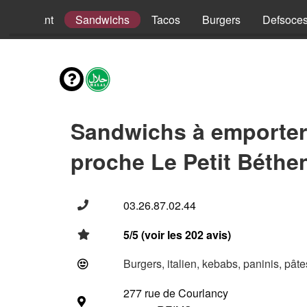
nus Enfant
Sandwichs
Tacos
Burgers
Defsoce
Sandwichs à emporter
proche Le Petit Béthe
03.26.87.02.44
5/5 (voir les 202 avis)
Burgers, italien, kebabs, paninis, pât
277 rue de Courlancy