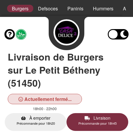
s
Burgers
Defsoces
Paninis
Hummers
Assi
Livraison de Burgers
sur Le Petit Bétheny
(51450)
Actuellement fermé...
18h00 - 22h00
À emporter
Livraison
Précommande pour 18h20
Précommande pour 18h45