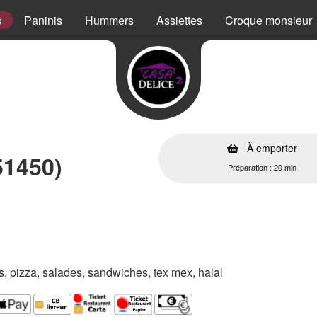
s
Paninis
Hummers
Assiettes
Croque monsieur
À emporter
51450)
Préparation : 20 min
es, pizza, salades, sandwiches, tex mex, halal