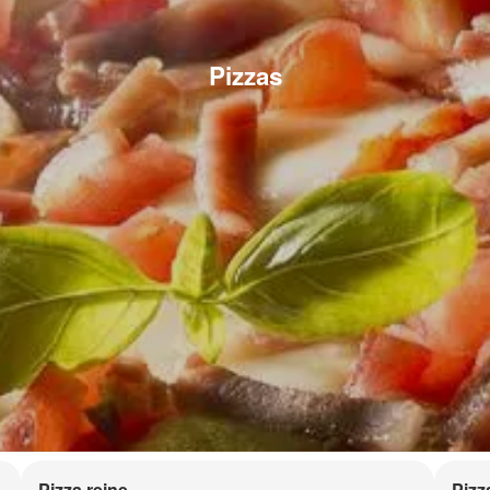
Pizzas
Pizza reine
Pizz