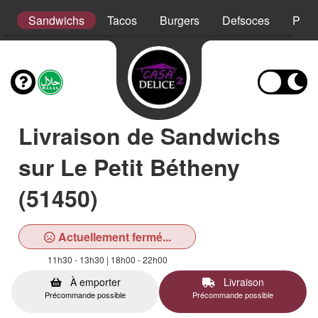
t
Sandwichs
Tacos
Burgers
Defsoces
Pani
Livraison de Sandwichs
sur Le Petit Bétheny
(51450)
Actuellement fermé...
11h30 - 13h30 | 18h00 - 22h00
À emporter
Livraison
Précommande possible
Précommande possible